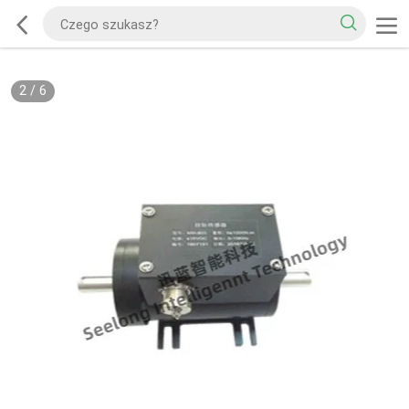
2
/
6