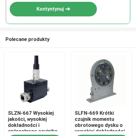
Kontyntynuj
Polecane produkty
Do domu
SLZN-667 Wysokiej
SLFN-669 Krótki
Produkty
jakości, wysokiej
czujnik momentu
dokładności i
obrotowego dysku o
opłacalnego czujnika
wysokiej dokładności
O nas