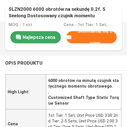
SLZN2000 6000 obrotów na sekundę 0.2f. S
Seelong Dostosowany czujnik momentu
obrotowego statycznego typu wału do testowania
MOQ：1 szt
Cena：1st Tier: 1 Set, Unit Price USD 3.00 2nd Tier: 2-5 Sets, Unit Price USD 2.00 3rd Tier: Over 5 Sets, Unit Price USD 1.00
Skontaktuj się z
Najlepsza cena
nami
OPIS PRODUKTU
6000 obrotów na minutę czujnik sta
tycznego momentu obrotowego.
High Light:
,
Customized Shaft Type Static Torq
ue Sensor
1st Tier: 1 Set, Unit Price USD 3.00 2n
d Tier: 2-5 Sets, Unit Price USD 2.00 3
Cena
rd Tier: Over 5 Sets, Unit Price USD 1.