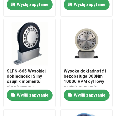
momentu obrotowego
wymiarów osiowych
Wyślij zapytanie
Wyślij zapytanie
Wycieczka po fabryce
Kontrola jakości
Skontaktuj się z nami
Aktualności
SLFN-665 Wysokiej
Wysoka dokładność i
dokładności Silny
bezobsługa 300Nm
Sprawy
czujnik momentu
10000 RPM cyfrowy
obrotowego z
czujnik momentu
anodowanego
obrotowego
Wyślij zapytanie
Wyślij zapytanie
Dynamometr momentu obrotowego
aluminiowego
obudowy
Dynamometr wysokiej prędkości