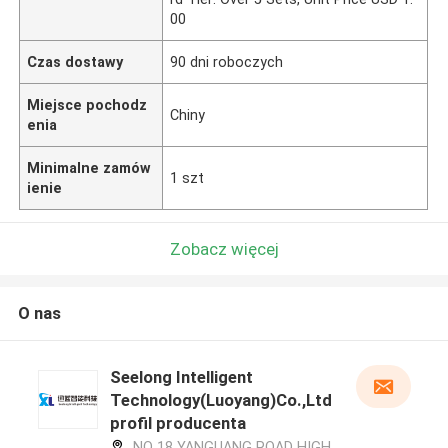
00
Czas dostawy
90 dni roboczych
Miejsce pochodz
Chiny
enia
Minimalne zamów
1 szt
ienie
Zobacz więcej
O nas
Seelong Intelligent
Technology(Luoyang)Co.,Ltd
profil producenta
NO 18 YANGUANG ROAD HIGH