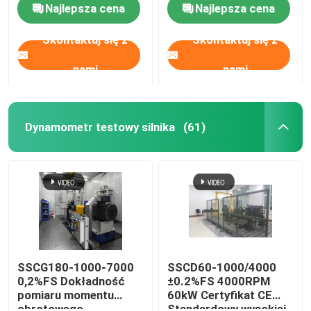
Najlepsza cena
Najlepsza cena
badawcza silnika
próby ławki do
benzynowego
testowania wydajności
Skontaktuj się z
Skontaktuj się z
silnika
nami
nami
Dynamometr testowy silnika
(61)
SSCG180-1000-7000
SSCD60-1000/4000
0,2%FS Dokładność
±0.2%FS 4000RPM
pomiaru momentu
60kW Certyfikat CE
obrotowego
Standardowy wysokiej