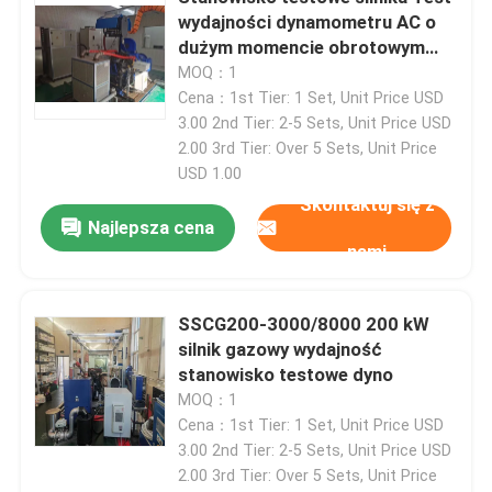
wydajności dynamometru AC o
dużym momencie obrotowym
500 kW
MOQ：1
Cena：1st Tier: 1 Set, Unit Price USD
3.00 2nd Tier: 2-5 Sets, Unit Price USD
2.00 3rd Tier: Over 5 Sets, Unit Price
USD 1.00
Skontaktuj się z
Najlepsza cena
nami
SSCG200-3000/8000 200 kW
silnik gazowy wydajność
stanowisko testowe dyno
MOQ：1
Cena：1st Tier: 1 Set, Unit Price USD
3.00 2nd Tier: 2-5 Sets, Unit Price USD
2.00 3rd Tier: Over 5 Sets, Unit Price