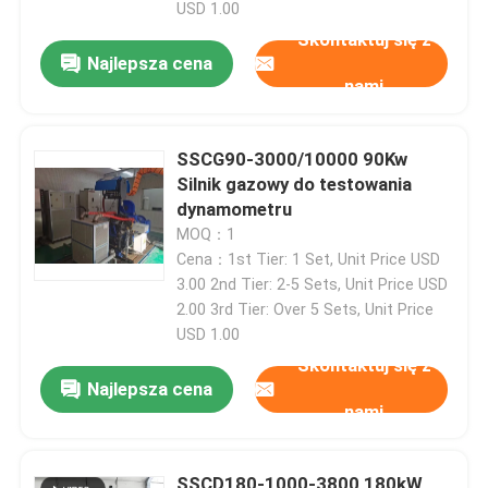
USD 1.00
Skontaktuj się z
Dynamometr testowy silnika
Najlepsza cena
nami
Dynamometr do testowania silnika
SSCG90-3000/10000 90Kw
Silnik gazowy do testowania
Dynamometr skrzyni biegów
dynamometru
MOQ：1
Cena：1st Tier: 1 Set, Unit Price USD
Dynamometr AC
3.00 2nd Tier: 2-5 Sets, Unit Price USD
2.00 3rd Tier: Over 5 Sets, Unit Price
Stanowisko do testów dynamicznych
USD 1.00
Skontaktuj się z
Najlepsza cena
Urządzenie do pomiaru zużycia paliwa
nami
Cyfrowy miernik momentu obrotowego
SSCD180-1000-3800 180kW