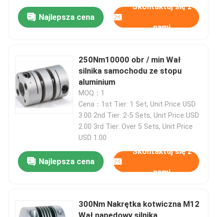
Skontaktuj się z
Najlepsza cena
Maszyna do kondycjonowania chłodziwa
Zostaw wiadomość
nami
Oddzwonimy wkrótce!
Dynamometr wiroprądowy
250Nm10000 obr / min Wał
silnika samochodu ze stopu
aluminium
Dynamometr hydrauliczny
MOQ：1
Cena：1st Tier: 1 Set, Unit Price USD
3.00 2nd Tier: 2-5 Sets, Unit Price USD
2.00 3rd Tier: Over 5 Sets, Unit Price
USD 1.00
Skontaktuj się z
Najlepsza cena
nami
Zatwierdź
300Nm Nakrętka kotwiczna M12
Wał napędowy silnika