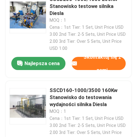
Stanowisko testowe silnika
Diesla
Wycieczka po fabryce
MOQ：1
Cena：1st Tier: 1 Set, Unit Price USD
3.00 2nd Tier: 2-5 Sets, Unit Price USD
Kontrola jakości
2.00 3rd Tier: Over 5 Sets, Unit Price
USD 1.00
Skontaktuj się z nami
Skontaktuj się z
Najlepsza cena
nami
Aktualności
SSCD160-1000/3500 160Kw
Sprawy
Stanowisko do testowania
wydajności silnika Diesla
MOQ：1
Dynamometr momentu obrotowego
Cena：1st Tier: 1 Set, Unit Price USD
3.00 2nd Tier: 2-5 Sets, Unit Price USD
2.00 3rd Tier: Over 5 Sets, Unit Price
Dynamometr wysokiej prędkości