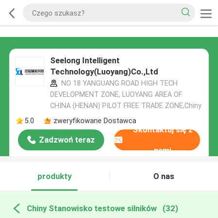
Seelong Intelligent
Technology(Luoyang)Co.,Ltd
NO 18 YANGUANG ROAD HIGH TECH
DEVELOPMENT ZONE, LUOYANG AREA OF
CHINA (HENAN) PILOT FREE TRADE ZONE,Chiny
5.0
zweryfikowane Dostawca
Skontaktuj się z
Zadzwoń teraz
nami
produkty
O nas
Chiny Stanowisko testowe silników
(32)