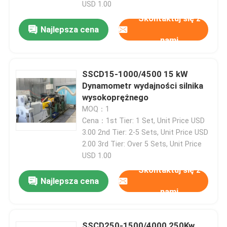
USD 1.00
Skontaktuj się z
Najlepsza cena
nami
SSCD15-1000/4500 15 kW
Dynamometr wydajności silnika
wysokoprężnego
MOQ：1
Cena：1st Tier: 1 Set, Unit Price USD
3.00 2nd Tier: 2-5 Sets, Unit Price USD
2.00 3rd Tier: Over 5 Sets, Unit Price
USD 1.00
Do domu
Skontaktuj się z
Najlepsza cena
nami
Produkty
O nas
SSCD250-1500/4000 250Kw