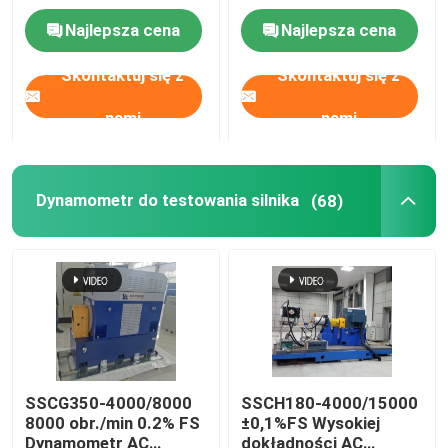
Wydajność silnika
dokładności
Najlepsza cena
Najlepsza cena
benzynowego
elektryczny
dynamometr system
Skontaktuj się z
Skontaktuj się z
próby ławki testowej
dla silników
wysokoprężnych
nami
nami
Dynamometr do testowania silnika
(68)
SSCG350-4000/8000
SSCH180-4000/15000
8000 obr./min 0.2% FS
±0,1%FS Wysokiej
Dynamometr AC
dokładności AC