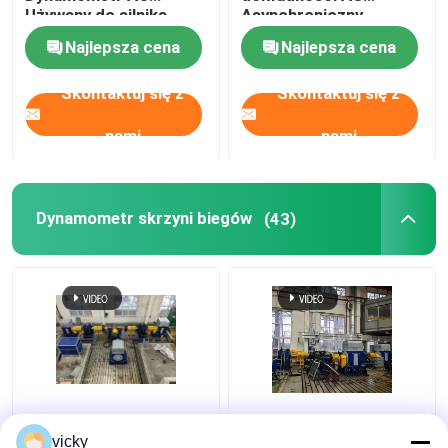
Używany do silnika
Asynchroniczny
samochodowego o
Nowoenergetyczny
Najlepsza cena
Najlepsza cena
dużej prędkości
Silnik Elektryczny
Dynamometer Test
Skontaktuj się z
Skontaktuj się z
Bench
nami
nami
Dynamometr skrzyni biegów
(43)
Seelong Intelligent
SSCD350-1800-4000
Technology
350kW Elektryczny
vicky