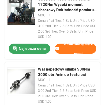
1720Nm Wysoki moment
obrotowy Dokładność pomiaru
Stanowisko testowe silników
Silnik wysokoprężny Silnik
MOQ：1
wysokoprężny Elektryczny
Cena：1st Tier: 1 Set, Unit Price USD
precyzyjny czujnik ciśnienia
dynamometr
3.00 2nd Tier: 2-5 Sets, Unit Price USD
2.00 3rd Tier: Over 5 Sets, Unit Price
USD 1.00
Podstawa badawcza skrzynki biegów
Skontaktuj się z
Najlepsza cena
nami
Przenośny moduł akwizycji danych
Wał napędowy silnika 500Nm
Szybkie połączenie
3000 obr./min do testu osi
MOQ：1
Elektryczny silnik napędowy
Cena：1st Tier: 1 Set, Unit Price USD
3.00 2nd Tier: 2-5 Sets, Unit Price USD
2.00 3rd Tier: Over 5 Sets, Unit Price
Wzmocnij klimatyzator
USD 1.00