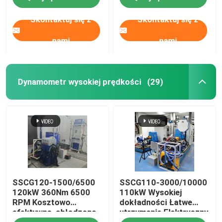
Test Bench
dynamometr
Skontaktuj się z
Skontaktuj się z
nami
nami
Dynamometr wysokiej prędkości
(29)
SSCG120-1500/6500
SSCG110-3000/10000
120kW 360Nm 6500
110kW Wysokiej
RPM Kosztowo
dokładności Łatwe
efektywna, chłodzona
utrzymanie Elektryczny
powietrzem ławka
dynamometr System