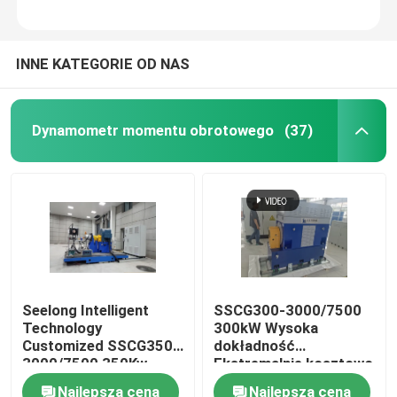
INNE KATEGORIE OD NAS
Dynamometr momentu obrotowego
(37)
Seelong Intelligent
SSCG300-3000/7500
Technology
300kW Wysoka
Customized SSCG350-
dokładność
3000/7500 350Kw
Ekstremalnie kosztowo
Wydajność silnika Dyno
efektywny elektryczny
Najlepsza cena
Najlepsza cena