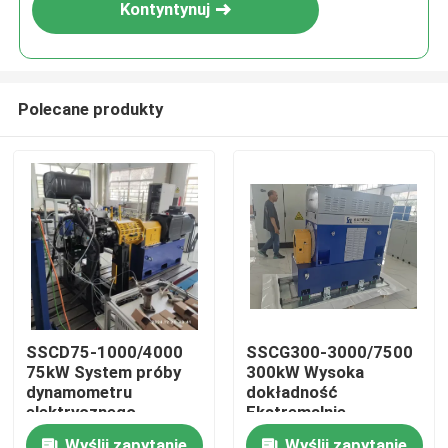
Kontyntynuj
Polecane produkty
Do domu
SSCD75-1000/4000
SSCG300-3000/7500
75kW System próby
300kW Wysoka
Produkty
dynamometru
dokładność
elektrycznego
Ekstremalnie
kosztowo efektywny
O nas
Wyślij zapytanie
Wyślij zapytanie