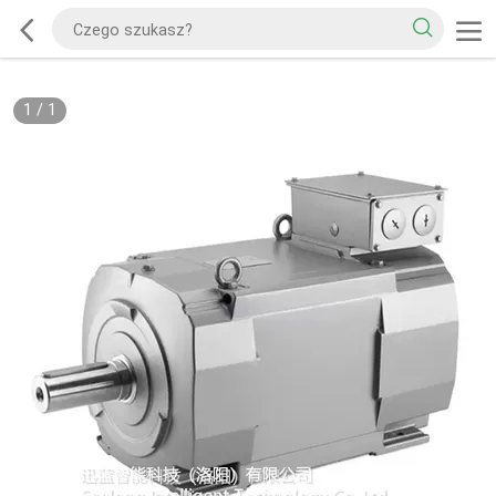
1
/
1