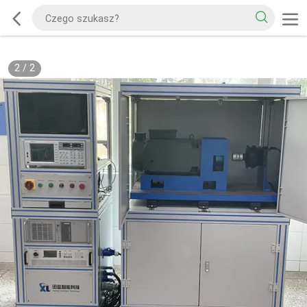
2
/
2