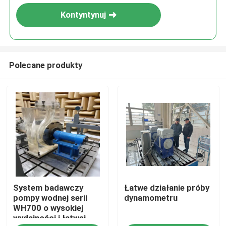
Kontyntynuj
Polecane produkty
Do domu
System badawczy
Łatwe działanie próby
Produkty
pompy wodnej serii
dynamometru
WH700 o wysokiej
wydajności i łatwej
O nas