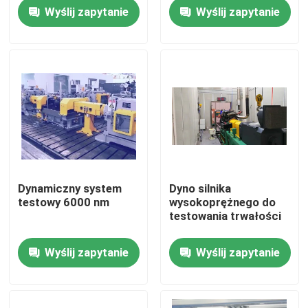
pracy
Wyślij zapytanie
Wyślij zapytanie
Wycieczka po fabryce
Kontrola jakości
Skontaktuj się z nami
Aktualności
Dynamiczny system
Dyno silnika
testowy 6000 nm
wysokoprężnego do
Sprawy
testowania trwałości
Wyślij zapytanie
Wyślij zapytanie
Dynamometr momentu obrotowego
Dynamometr wysokiej prędkości