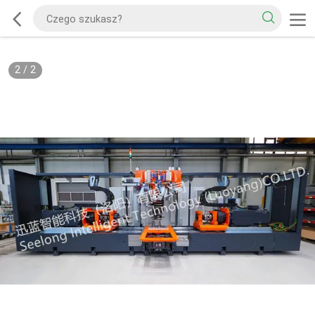
2
/
2