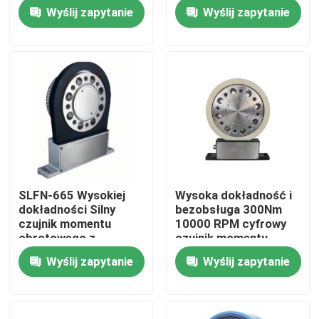
momentu obrotowego
wymiarów osiowych
Wyślij zapytanie
Wyślij zapytanie
Wycieczka po fabryce
Kontrola jakości
Skontaktuj się z nami
Aktualności
SLFN-665 Wysokiej
Wysoka dokładność i
dokładności Silny
bezobsługa 300Nm
Sprawy
czujnik momentu
10000 RPM cyfrowy
obrotowego z
czujnik momentu
anodowanego
obrotowego
Wyślij zapytanie
Wyślij zapytanie
Dynamometr momentu obrotowego
aluminiowego
obudowy
Dynamometr wysokiej prędkości