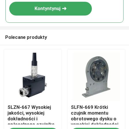
Kontyntynuj
Polecane produkty
Do domu
SLZN-667 Wysokiej
SLFN-669 Krótki
Produkty
jakości, wysokiej
czujnik momentu
dokładności i
obrotowego dysku o
opłacalnego czujnika
wysokiej dokładności
O nas