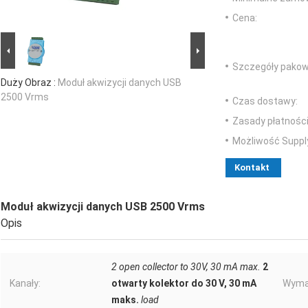
Cena:
Szczegóły pakow
Duży Obraz :
Moduł akwizycji danych USB
2500 Vrms
Czas dostawy:
Zasady płatności
Możliwość Suppl
Kontakt
Moduł akwizycji danych USB 2500 Vrms
Opis
2 open collector to 30V, 30 mA max.
2
Kanały:
otwarty kolektor do 30 V, 30 mA
Wyma
maks.
load