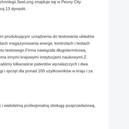
chnologii.SeeLong znajduje się w Peony City
cą 13 dynastii.
twem produkującym urządzenia do testowania układów
stach magazynowania energii, kontrolach i testach
rzętu testowego.Firma nawiązała długoterminową
oma innymi krajowymi instytucjami naukowymi.Z
aliśmy kilkanaście patentów wynalazczych i dwa
 i sprzęt dla ponad 100 użytkowników w kraju i za
i wieloletnią profesjonalną obsługę posprzedażową.