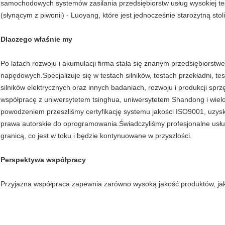
samochodowych systemów zasilania przedsiębiorstw usług wysokiej te
(słynącym z piwonii) - Luoyang, które jest jednocześnie starożytną stoli
Dlaczego właśnie my
Po latach rozwoju i akumulacji firma stała się znanym przedsiębiors
napędowych.Specjalizuje się w testach silników, testach przekładni, te
silników elektrycznych oraz innych badaniach, rozwoju i produkcji sp
współpracę z uniwersytetem tsinghua, uniwersytetem Shandong i wiel
powodzeniem przeszliśmy certyfikację systemu jakości ISO9001, uzysk
prawa autorskie do oprogramowania.Świadczyliśmy profesjonalne usługi
granicą, co jest w toku i będzie kontynuowane w przyszłości.
Perspektywa współpracy
Przyjazna współpraca zapewnia zarówno wysoką jakość produktów, jak 