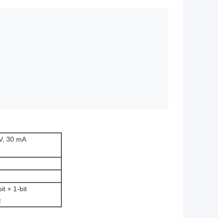
 V, 30 mA
it + 1-bit
z