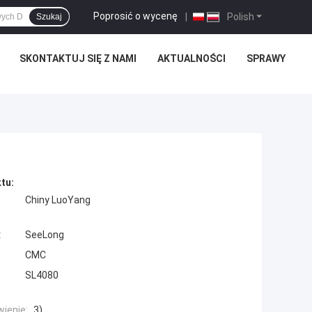
Poprosić o wycenę
|
Polish
Szukaj
SKONTAKTUJ SIĘ Z NAMI
AKTUALNOŚCI
SPRAWY
tu:
Chiny LuoYang
:
SeeLong
CMC
SL4080
ienie:
3)