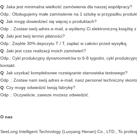
Q
: Jaka jest minimalna wielkość zamówienia dla naszej współpracy?
Odp.: Obsługujemy małe zamówienie na 1 sztukę w przypadku produ
Q
: Jak mogę dowiedzieć się więcej o produktach?
Odp .: Zostaw swój adres e-mail, a wyślemy Ci elektroniczną książkę 
Q
: Jaki jest twój termin płatności?
Odp.: Zwykle 30% depozytu T / T, zapłać w całości przed wysyłką.
Q
: Jaki jest czas realizacji moich zamówień?
Odp.: Cykl produkcyjny dynamometrów to 6-8 tygodni, cykl produkcyjny
kontakt.
Q
: Jak uzyskać kompleksowe rozwiązanie stanowiska testowego?
Odp .: Zostaw nam swój adres e-mail, nasz personel techniczny skont
Q
: Czy mogę odwiedzić twoją fabrykę?
Odp .: Oczywiście, zawsze możesz odwiedzić.
O nas
SeeLong Intelligent Technology (Luoyang Henan) Co., LTD., To profes