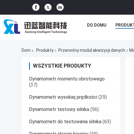
DO DOMU
PRODUK
Dom
Produkty
Przenośny moduł akwizycji danych
Mo
WSZYSTKIE PRODUKTY
Dynamometr momentu obrotowego
(37)
Dynamometr wysokiej prędkości
(29)
Dynamometr testowy silnika
(56)
Dynamometr do testowania silnika
(63)
Dynamometr skrzyni biegów
(39)