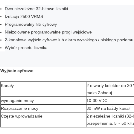
Dwa niezależne 32-bitowe liczniki
Izolacja 2500 VRMS
Programowalny filtr cyfrowy
Nieizolowane programowalne progi wejściowe
2-kanałowe wyjście cyfrowe lub alarm wysokiego / niskiego poziomu
Wybór presetu licznika
Wyjście cyfrowe
Kanały
2 otwarty kolektor do 30
maks.Załaduj
wymaganie mocy
10-30 VDC
Rozpraszanie mocy
30 mW na każdy kanał
Częste wprowadzanie
2 niezależne liczniki (32-b
przepełnienia, 5 ~ 50 kH