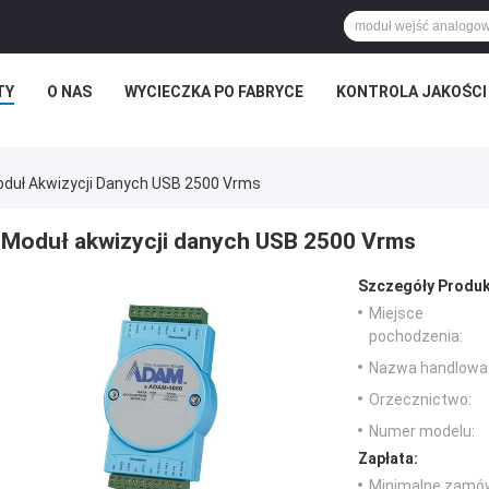
TY
O NAS
WYCIECZKA PO FABRYCE
KONTROLA JAKOŚCI
duł Akwizycji Danych USB 2500 Vrms
Moduł akwizycji danych USB 2500 Vrms
Szczegóły Produk
Miejsce
pochodzenia:
Nazwa handlowa
Orzecznictwo:
Numer modelu:
Zapłata:
Minimalne zamów