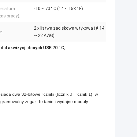
eratura
-10 ~ 70 ° C (14 ~ 158 ° F)
as pracy):
2 x listwa zaciskowa wtykowa (# 14
e:
~ 22 AWG)
duł akwizycji danych USB 70 ° C
,
a dwa 32-bitowe liczniki (licznik 0 i licznik 1), w
ogramowalny zegar. Te tanie i wydajne moduły