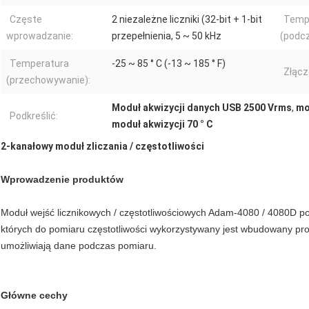
Częste
2 niezależne liczniki (32-bit + 1-bit
Temp
wprowadzanie:
przepełnienia, 5 ~ 50 kHz
(podcz
Temperatura
-25 ~ 85 ° C (-13 ~ 185 ° F)
Złącz
(przechowywanie):
Moduł akwizycji danych USB 2500 Vrms
,
mo
Podkreślić:
moduł akwizycji 70 ° C
2-kanałowy moduł zliczania / częstotliwości
Wprowadzenie produktów
Moduł wejść licznikowych / częstotliwościowych Adam-4080 / 4080D posiad
których do pomiaru częstotliwości wykorzystywany jest wbudowany pr
umożliwiają dane podczas pomiaru.
Główne cechy