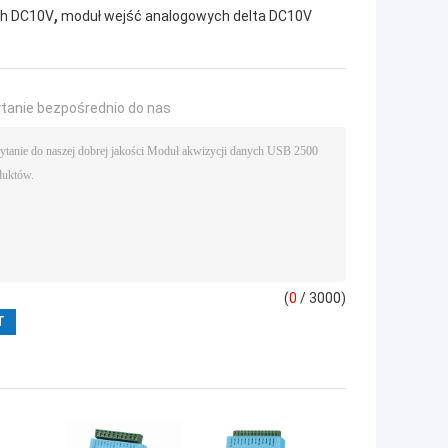
,
ch DC10V
moduł wejść analogowych delta DC10V
ytanie bezpośrednio do nas
(
0
/ 3000)