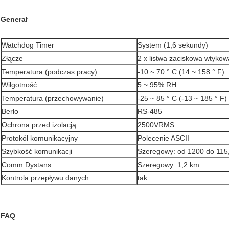
Generał
Watchdog Timer
System (1,6 sekundy)
Złącze
2 x listwa zaciskowa wtyko
Temperatura (podczas pracy)
-10 ~ 70 ° C (14 ~ 158 ° F)
Wilgotność
5 ~ 95% RH
Temperatura (przechowywanie)
-25 ~ 85 ° C (-13 ~ 185 ° F)
Berło
RS-485
Ochrona przed izolacją
2500VRMS
Protokół komunikacyjny
Polecenie ASCII
Szybkość komunikacji
Szeregowy: od 1200 do 115,
Comm.Dystans
Szeregowy: 1,2 km
Kontrola przepływu danych
tak
FAQ