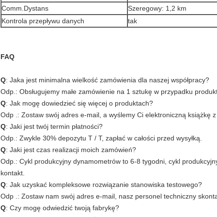
Comm.Dystans
Szeregowy: 1,2 km
Kontrola przepływu danych
tak
FAQ
Q
: Jaka jest minimalna wielkość zamówienia dla naszej współpracy?
Odp.: Obsługujemy małe zamówienie na 1 sztukę w przypadku produ
Q
: Jak mogę dowiedzieć się więcej o produktach?
Odp .: Zostaw swój adres e-mail, a wyślemy Ci elektroniczną książkę 
Q
: Jaki jest twój termin płatności?
Odp.: Zwykle 30% depozytu T / T, zapłać w całości przed wysyłką.
Q
: Jaki jest czas realizacji moich zamówień?
Odp.: Cykl produkcyjny dynamometrów to 6-8 tygodni, cykl produkcyjny
kontakt.
Q
: Jak uzyskać kompleksowe rozwiązanie stanowiska testowego?
Odp .: Zostaw nam swój adres e-mail, nasz personel techniczny skont
Q
: Czy mogę odwiedzić twoją fabrykę?