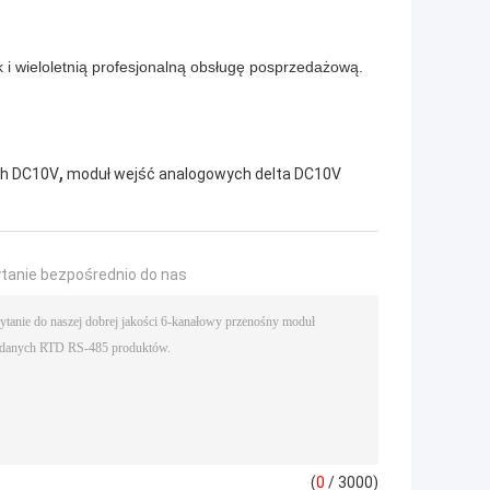
i wieloletnią profesjonalną obsługę posprzedażową.
,
ch DC10V
moduł wejść analogowych delta DC10V
ytanie bezpośrednio do nas
(
0
/ 3000)