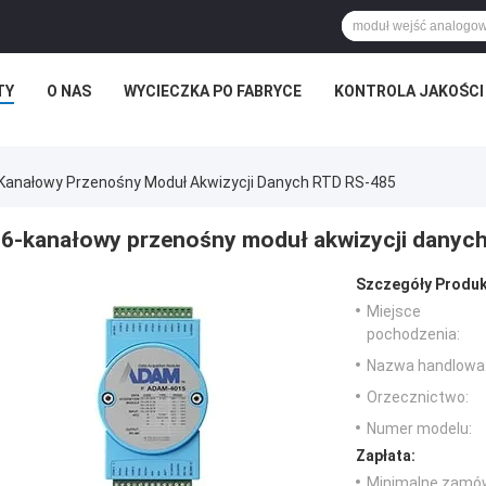
TY
O NAS
WYCIECZKA PO FABRYCE
KONTROLA JAKOŚCI
Kanałowy Przenośny Moduł Akwizycji Danych RTD RS-485
6-kanałowy przenośny moduł akwizycji danyc
Szczegóły Produk
Miejsce
pochodzenia:
Nazwa handlowa
Orzecznictwo:
Numer modelu:
Zapłata:
Minimalne zamów