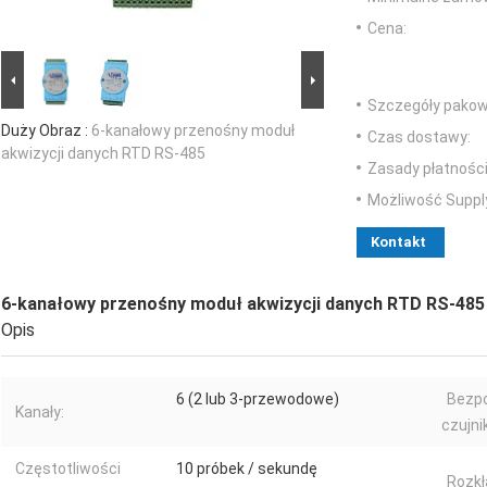
Cena:
Szczegóły pakow
Duży Obraz :
6-kanałowy przenośny moduł
Czas dostawy:
akwizycji danych RTD RS-485
Zasady płatności
Możliwość Suppl
Kontakt
6-kanałowy przenośny moduł akwizycji danych RTD RS-485
Opis
6 (2 lub 3-przewodowe)
Bezpo
Kanały:
czujni
Częstotliwości
10 próbek / sekundę
Rozkł