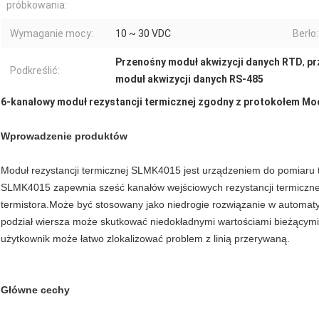
próbkowania:
Wymaganie mocy:
10 ~ 30 VDC
Berło:
Przenośny moduł akwizycji danych RTD
,
pr
Podkreślić:
moduł akwizycji danych RS-485
6-kanałowy moduł rezystancji termicznej zgodny z protokołem M
Wprowadzenie produktów
Moduł rezystancji termicznej SLMK4015 jest urządzeniem do pomiaru t
SLMK4015 zapewnia sześć kanałów wejściowych rezystancji termicznej
termistora.Może być stosowany jako niedrogie rozwiązanie w automa
podział wiersza może skutkować niedokładnymi wartościami bieżącymi
użytkownik może łatwo zlokalizować problem z linią przerywaną.
Główne cechy