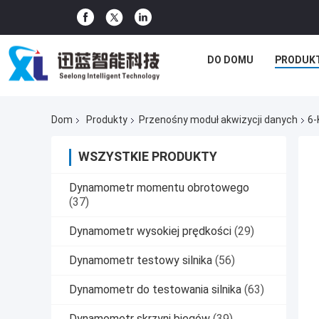
DO DOMU
PRODUK
Dom
Produkty
Przenośny moduł akwizycji danych
6-
WSZYSTKIE PRODUKTY
Dynamometr momentu obrotowego
(37)
Dynamometr wysokiej prędkości
(29)
Dynamometr testowy silnika
(56)
Dynamometr do testowania silnika
(63)
Dynamometr skrzyni biegów
(39)