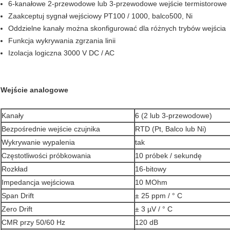
6-kanałowe 2-przewodowe lub 3-przewodowe wejście termistorowe
Zaakceptuj sygnał wejściowy PT100 / 1000, balco500, Ni
Oddzielne kanały można skonfigurować dla różnych trybów wejścia
Funkcja wykrywania zgrzania linii
Izolacja logiczna 3000 V DC / AC
Wejście analogowe
Kanały
6 (2 lub 3-przewodowe)
Bezpośrednie wejście czujnika
RTD (Pt, Balco lub Ni)
Wykrywanie wypalenia
tak
Częstotliwości próbkowania
10 próbek / sekundę
Rozkład
16-bitowy
Impedancja wejściowa
10 MOhm
Span Drift
± 25 ppm / ° C
Zero Drift
± 3 µV / ° C
CMR przy 50/60 Hz
120 dB