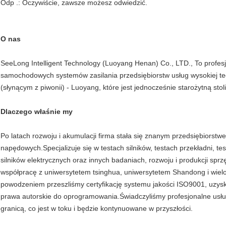
Odp .: Oczywiście, zawsze możesz odwiedzić.
O nas
SeeLong Intelligent Technology (Luoyang Henan) Co., LTD., To profes
samochodowych systemów zasilania przedsiębiorstw usług wysokiej te
(słynącym z piwonii) - Luoyang, które jest jednocześnie starożytną stoli
Dlaczego właśnie my
Po latach rozwoju i akumulacji firma stała się znanym przedsiębiors
napędowych.Specjalizuje się w testach silników, testach przekładni, te
silników elektrycznych oraz innych badaniach, rozwoju i produkcji sp
współpracę z uniwersytetem tsinghua, uniwersytetem Shandong i wiel
powodzeniem przeszliśmy certyfikację systemu jakości ISO9001, uzysk
prawa autorskie do oprogramowania.Świadczyliśmy profesjonalne usługi
granicą, co jest w toku i będzie kontynuowane w przyszłości.