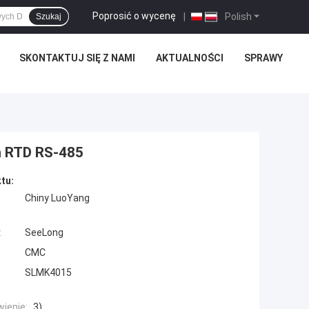
Poprosić o wycenę
|
Polish
Szukaj
SKONTAKTUJ SIĘ Z NAMI
AKTUALNOŚCI
SPRAWY
h RTD RS-485
tu:
Chiny LuoYang
:
SeeLong
CMC
SLMK4015
ienie:
3)