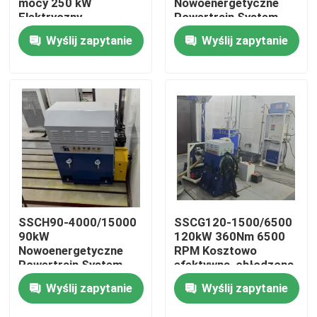
mocy 250 kW
Nowoenergetyczne
Elektryczny
Powertrain System
dynamometr
Test Performance
Wyślij zapytanie
Wyślij zapytanie
Wycieczka po fabryce
Bench
Kontrola jakości
Skontaktuj się z nami
Aktualności
Sprawy
SSCH90-4000/15000
SSCG120-1500/6500
90kW
120kW 360Nm 6500
Nowoenergetyczne
RPM Kosztowo
Dynamometr momentu obrotowego
Powertrain System
efektywna, chłodzona
Test Performance
powietrzem ławka
Wyślij zapytanie
Wyślij zapytanie
Bench
badawcza silnika
benzynowego
Dynamometr wysokiej prędkości