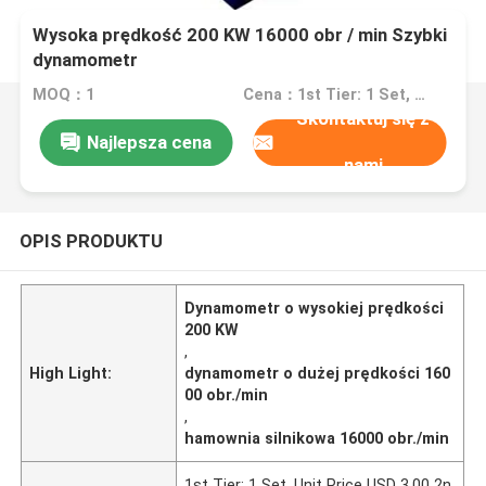
Wysoka prędkość 200 KW 16000 obr / min Szybki
dynamometr
MOQ：1
Cena：1st Tier: 1 Set, Unit Price USD 3.00 2nd Tier: 2-5 Sets, Unit Price USD 2.00 3rd Tier: Over 5 Sets, Unit Price USD 1.00
Skontaktuj się z
Najlepsza cena
nami
OPIS PRODUKTU
Dynamometr o wysokiej prędkości
200 KW
,
High Light:
dynamometr o dużej prędkości 160
00 obr./min
,
hamownia silnikowa 16000 obr./min
1st Tier: 1 Set, Unit Price USD 3.00 2n