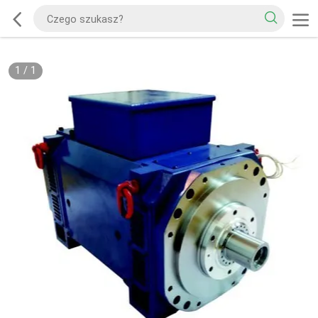
1
/
1